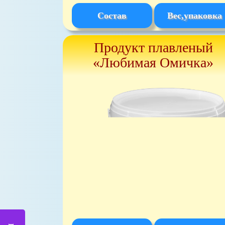
Состав
Вес,упаковка
Продукт плавленый
«Любимая Омичка»