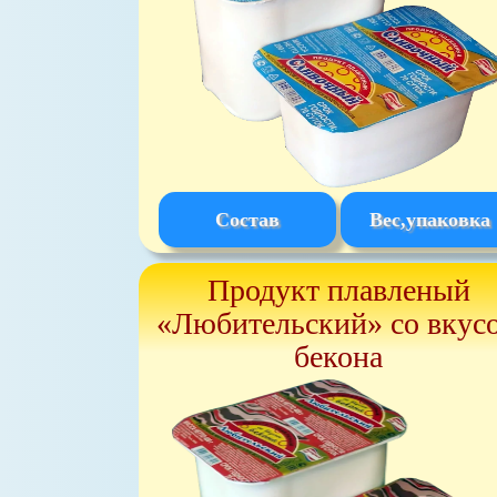
Состав
Вес,упаковка
Продукт плавленый
«Любительский» со вкус
бекона