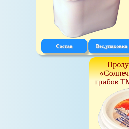
Состав
Вес,упаковка
Проду
«Солнеч
грибов Т